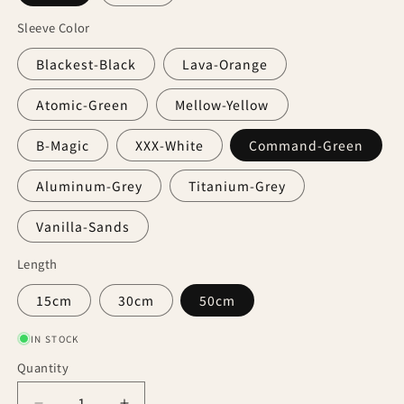
Sleeve Color
Blackest-Black
Lava-Orange
Atomic-Green
Mellow-Yellow
B-Magic
XXX-White
Command-Green
Aluminum-Grey
Titanium-Grey
Vanilla-Sands
Length
15cm
30cm
50cm
IN STOCK
Quantity
Quantity