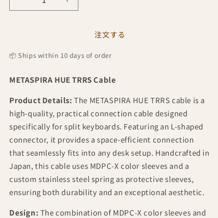
Decrease
Increase
quantity
quantity
for
for
METASPIRA
METASPIRA
注文する
HUE
HUE
TRRS
TRRS
📦 Ships within 10 days of order
cable
cable
Angle
Angle
METASPIRA HUE TRRS Cable
type
type
Product Details:
The METASPIRA HUE TRRS cable is a
high-quality, practical connection cable designed
specifically for split keyboards. Featuring an L-shaped
connector, it provides a space-efficient connection
that seamlessly fits into any desk setup. Handcrafted in
Japan, this cable uses MDPC-X color sleeves and a
custom stainless steel spring as protective sleeves,
ensuring both durability and an exceptional aesthetic.
Design:
The combination of MDPC-X color sleeves and