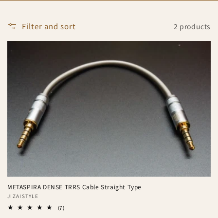
o
n
Filter and sort
2 products
:
METASPIRA DENSE TRRS Cable Straight Type
Vendor:
JIZAISTYLE
7
(7)
total