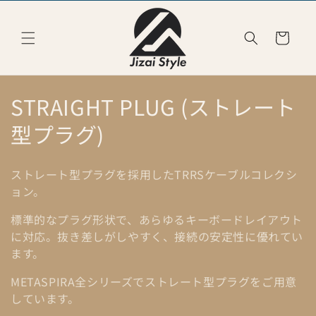
Skip to
content
Cart
C
STRAIGHT PLUG (ストレート
o
型プラグ)
l
ストレート型プラグを採用したTRRSケーブルコレクシ
l
ョン。
e
標準的なプラグ形状で、あらゆるキーボードレイアウト
c
に対応。抜き差しがしやすく、接続の安定性に優れてい
ます。
t
METASPIRA全シリーズでストレート型プラグをご用意
i
しています。