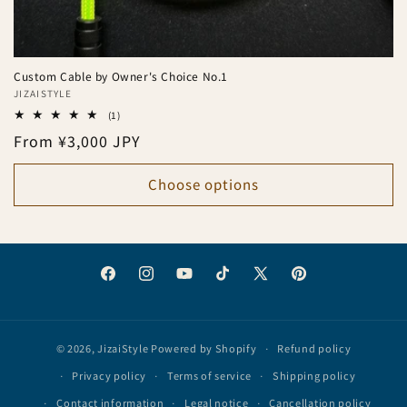
Custom Cable by Owner's Choice No.1
Vendor:
JIZAISTYLE
1
(1)
total
Regular
From ¥3,000 JPY
reviews
price
Choose options
Facebook
Instagram
YouTube
TikTok
X
Pinterest
(Twitter)
© 2026,
JizaiStyle
Powered by Shopify
Refund policy
Privacy policy
Terms of service
Shipping policy
Contact information
Legal notice
Cancellation policy