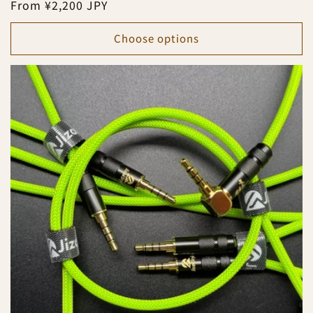
Regular
From ¥2,200 JPY
reviews
price
Choose options